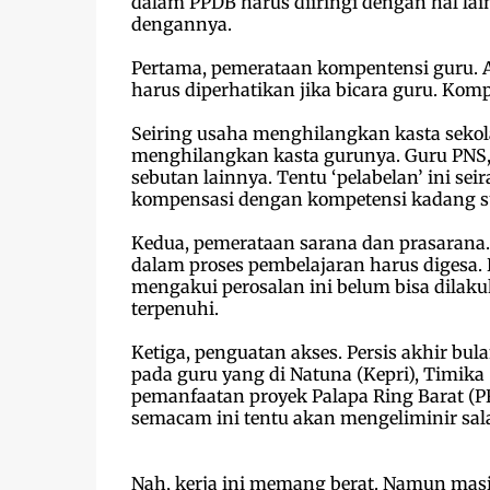
dalam PPDB harus diiringi dengan hal lain
dengannya.
Pertama, pemerataan kompentensi guru. A
harus diperhatikan jika bicara guru. Kom
Seiring usaha menghilangkan kasta sekola
menghilangkan kasta gurunya. Guru PNS, 
sebutan lainnya. Tentu ‘pelabelan’ ini s
kompensasi dengan kompetensi kadang su
Kedua, pemerataan sarana dan prasarana
dalam proses pembelajaran harus digesa.
mengakui perosalan ini belum bisa dilak
terpenuhi.
Ketiga, penguatan akses. Persis akhir bula
pada guru yang di Natuna (Kepri), Timika 
pemanfaatan proyek Palapa Ring Barat (P
semacam ini tentu akan mengeliminir sala
Nah, kerja ini memang berat. Namun masi