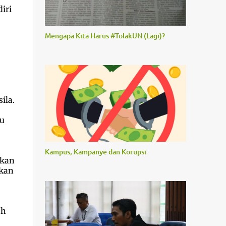
iri
Mengapa Kita Harus #TolakUN (Lagi)?
ila.
tu
Kampus, Kampanye dan Korupsi
akan
ikan
ah