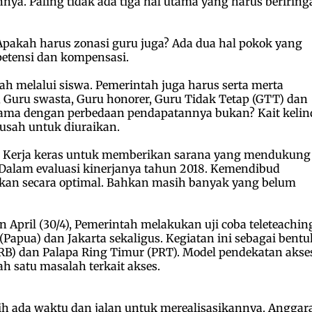
nya. Paling tidak ada tiga hal utama yang harus beriring
pakah harus zonasi guru juga? Ada dua hal pokok yang
petensi dan kompensasi.
h melalui siswa. Pemerintah juga harus serta merta
Guru swasta, Guru honorer, Guru Tidak Tetap (GTT) dan
eirama dengan perbedaan pendapatannya bukan? Kait keli
sah untuk diuraikan.
. Kerja keras untuk memberikan sarana yang mendukung
 Dalam evaluasi kinerjanya tahun 2018. Kemendibud
ukan secara optimal. Bahkan masih banyak yang belum
n April (30/4), Pemerintah melakukan uji coba teleteachin
(Papua) dan Jakarta sekaligus. Kegiatan ini sebagai bentu
RB) dan Palapa Ring Timur (PRT). Model pendekatan akse
h satu masalah terkait akses.
h ada waktu dan jalan untuk merealisasikannya. Anggar