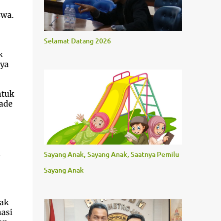
swa.
Selamat Datang 2026
k
nya
ntuk
ade
a
Sayang Anak, Sayang Anak, Saatnya Pemilu
Sayang Anak
dak
asi