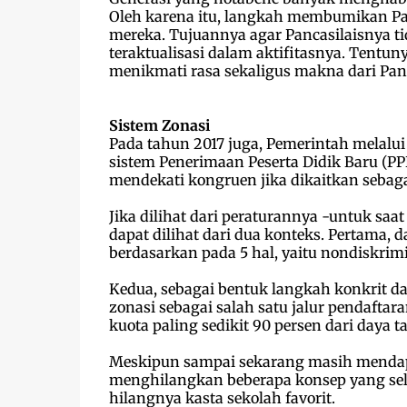
Oleh karena itu, langkah membumikan Pa
mereka. Tujuannya agar Pancasilaisnya tid
teraktualisasi dalam aktifitasnya. Tentun
menikmati rasa sekaligus makna dari Panca
Sistem Zonasi
Pada tahun 2017 juga, Pemerintah melal
sistem Penerimaan Peserta Didik Baru (PP
mendekati kongruen jika dikaitkan sebaga
Jika dilihat dari peraturannya -untuk saa
dapat dilihat dari dua konteks. Pertama,
berdasarkan pada 5 hal, yaitu nondiskrimin
Kedua, sebagai bentuk langkah konkrit d
zonasi sebagai salah satu jalur pendafta
kuota paling sedikit 90 persen dari daya 
Meskipun sampai sekarang masih mendapa
menghilangkan beberapa konsep yang sela
hilangnya kasta sekolah favorit.