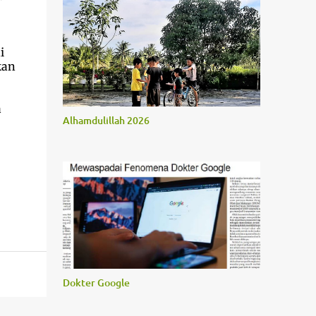
i
kan
a
Alhamdulillah 2026
Dokter Google