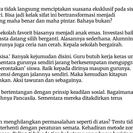
ra tidak langsung menciptakan suasana eksklusif pada si
. Bisa jadi kelak sifat ini bertransformasi menjadi
yang maha benar dan maha pintar. Bahaya bukan?
ekolah favorit biasanya menjadi anak emas. Investasi bai
sta datang silih berganti. Alasannya sederhana. Alumni
unya juga ceria nan cerah. Kepala sekolah bergairah.
sisa.’ Banyak kejumudan disini. Guru butuh kerja keras u
ntara gurunya sendiri jarang berkesempatan mengupgr
mberontakan’ siswa. Baik kepada dirinya maupun gurunya.
stensi dengan jalannya sendiri. Maka kemudian kitapun
nkan. Aksi tawuran dan sebagainya.
t bertentangan dengan prinsip keadilan sosial. Bagaiman
ahnya Pancasila. Sementara mereka ditakdirkan terus
n menghilangkan permasalahan seperti di atas? Tentu ti
 terhenti dengan peraturan semata. Kehadiran metode zon