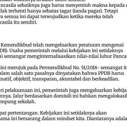
ncasila sebaiknya juga harus menyentuh makna kepada d
ak terhenti hanya sebatas tagar (tanda pagar). Tetapi
ya semua ini dapat terwujudkan ketika mereka telah
sila itu sendiri.
ui Kemendikbud telah mengeluarkan peraturan mengenai
DB). Usaha pemerintah melalui kebijakan ini setidaknya
i semangat menginternalisasikan nilai-nilai luhur Pancas
t ini merujuk pada Permendikbud No. 51/2018- semangat i
 dalam salah satu pasalnya dinyatakan bahwa PPDB harus
atif, objektif, transparan, akuntabel dan berkeadilan.
ari pelaksanaan ini, pemerintah juga mengeluarkan kebij
rannya. Jalur berdasarkan domisili ini bahkan mengalokas
tampung sekolah.
t pertentangan. Kebijakan ini setidaknya akan
ma ini bersarang dalam mindset kita. Diantaranya adal