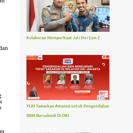
an
Kolaborasi Memperkuat Jati Diri Gen Z
ndan
g
k
YLKI Tawarkan Amunisi untuk Pengendalian
s
BBM Bersubsidi Di DKI
an