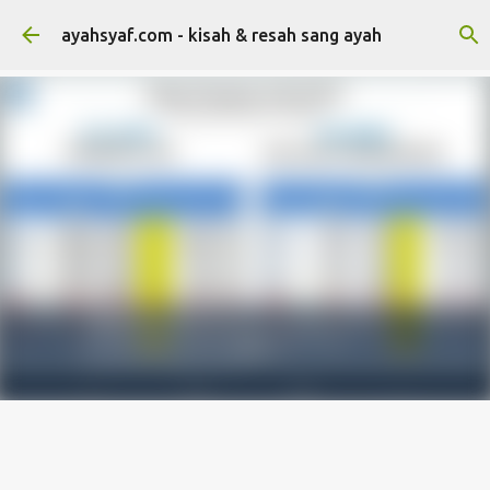
Skip to main content
ayahsyaf.com - kisah & resah sang ayah